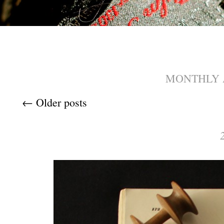
MONTHLY 
Post navigation
←
Older posts