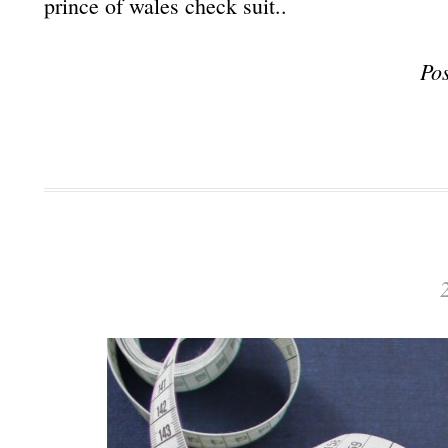
prince of wales check suit..
Po