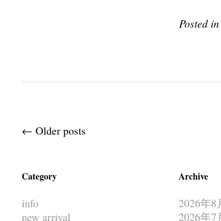
Posted i
Post navigation
←
Older posts
Category
Archive
info
2026年8
new arrival
2026年7