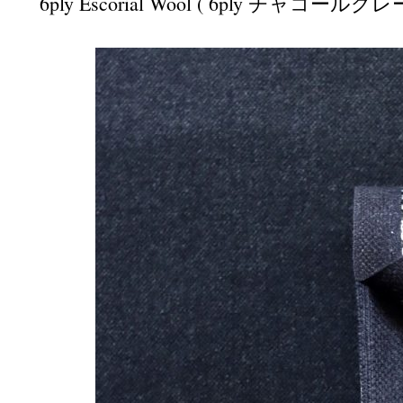
6ply Escorial Wool ( 6ply チャコー