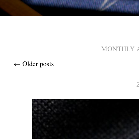
MONTHLY 
Post navigation
←
Older posts