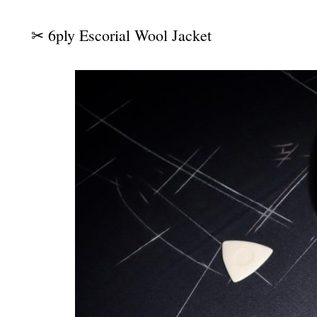
✂︎ 6ply Escorial Wool Jacket