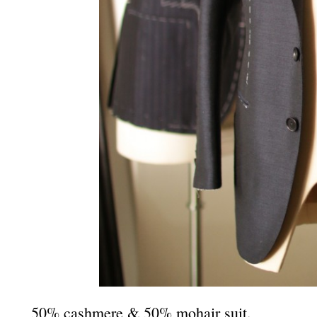
50% cashmere & 50% mohair suit.