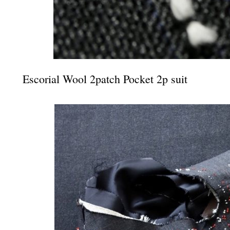
Escorial Wool 2patch Pocket 2p suit