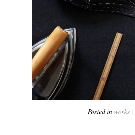
Posted in
works