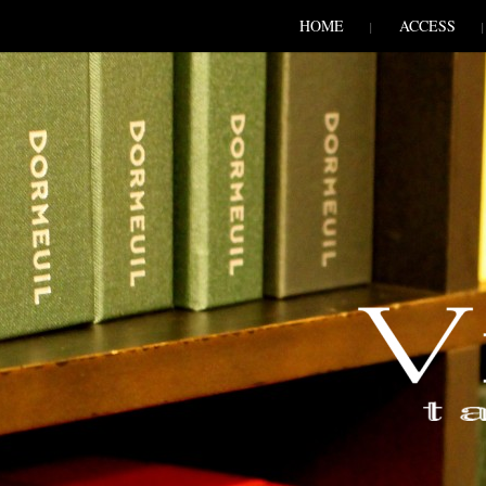
SKIP TO CONLANDSCAPET
MENU
HOME
ACCESS