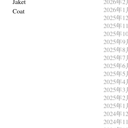
Jaket
2026年2
2026年1
Coat
2025年1
2025年1
2025年1
2025年9
2025年8
2025年7
2025年6
2025年5
2025年4
2025年3
2025年2
2025年1
2024年1
2024年1