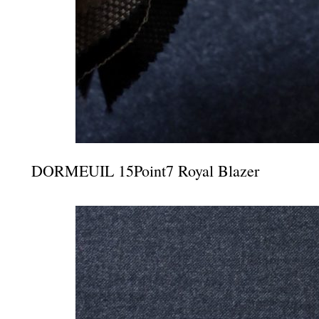
DORMEUIL 15Point7 Royal Blazer