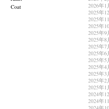
2026年1
Coat
2025年1
2025年1
2025年1
2025年9
2025年8
2025年7
2025年6
2025年5
2025年4
2025年3
2025年2
2025年1
2024年1
2024年1
2024年1