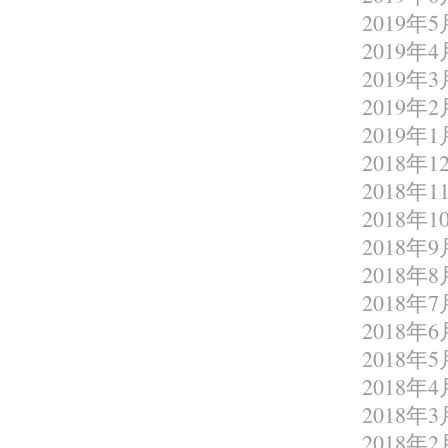
2019年5
2019年4
2019年3
2019年2
2019年1
2018年1
2018年1
2018年1
2018年9
2018年8
2018年7
2018年6
2018年5
2018年4
2018年3
2018年2