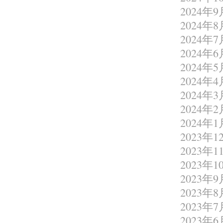
2024年9
2024年8
2024年7
2024年6
2024年5
2024年4
2024年3
2024年2
2024年1
2023年1
2023年1
2023年1
2023年9
2023年8
2023年7
2023年6