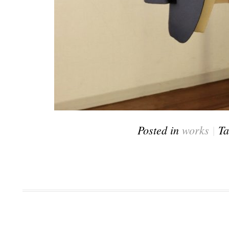
Posted in
works
|
T