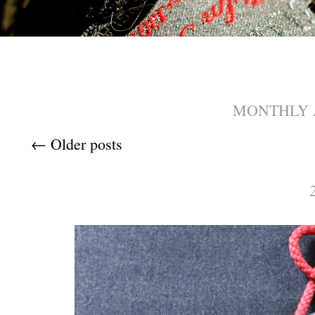
MONTHLY 
Post navigation
←
Older posts