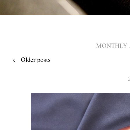
MONTHLY 
Post navigation
←
Older posts