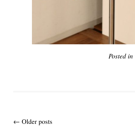
Posted in
Post navigation
←
Older posts