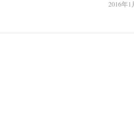
2016年1