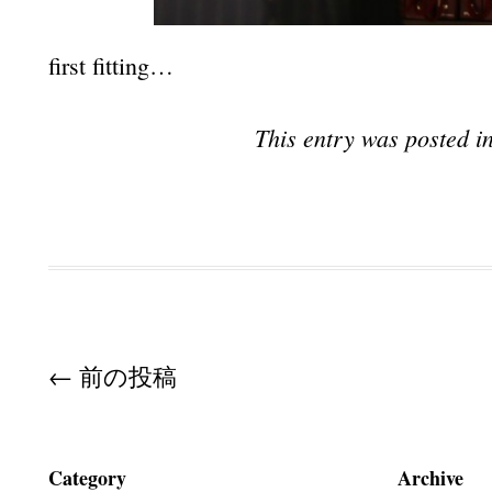
first fitting…
This entry was posted i
Post navigation
←
前の投稿
Category
Archive