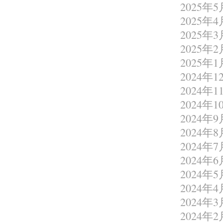
2025年5
2025年4
2025年3
2025年2
2025年1
2024年1
2024年1
2024年1
2024年9
2024年8
2024年7
2024年6
2024年5
2024年4
2024年3
2024年2