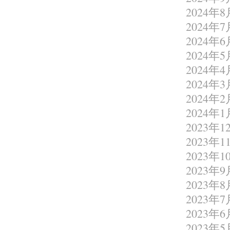
2024年8
2024年7
2024年6
2024年5
2024年4
2024年3
2024年2
2024年1
2023年1
2023年1
2023年1
2023年9
2023年8
2023年7
2023年6
2023年5