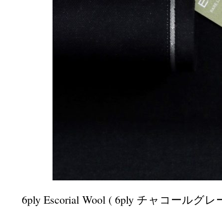
6ply Escorial Wool ( 6ply チャコー