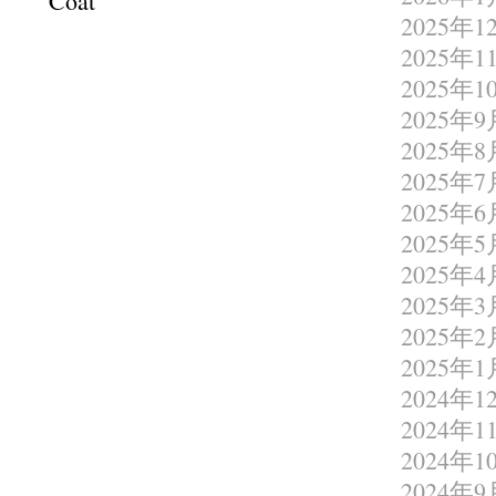
Coat
2025年1
2025年1
2025年1
2025年9
2025年8
2025年7
2025年6
2025年5
2025年4
2025年3
2025年2
2025年1
2024年1
2024年1
2024年1
2024年9