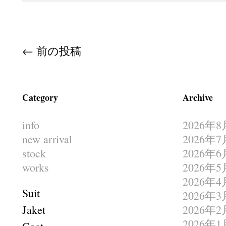
Post navigation
←
前の投稿
Category
Archive
info
2026年8
new arrival
2026年7
stock
2026年6
works
2026年5
2026年4
Suit
2026年3
Jaket
2026年2
2026年1