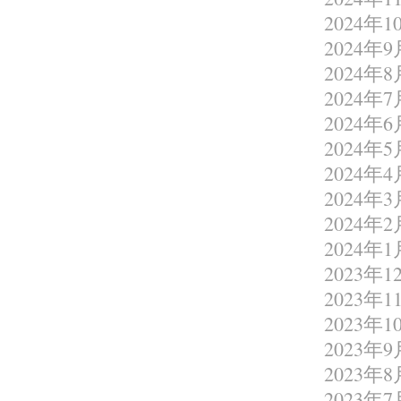
2024年1
2024年9
2024年8
2024年7
2024年6
2024年5
2024年4
2024年3
2024年2
2024年1
2023年1
2023年1
2023年1
2023年9
2023年8
2023年7