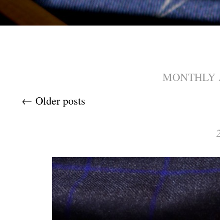
MONTHLY 
Post navigation
←
Older posts