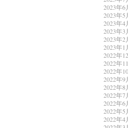
2023年6
2023年5
2023年4
2023年3
2023年2
2023年1
2022年1
2022年1
2022年1
2022年9
2022年8
2022年7
2022年6
2022年5
2022年4
2022年3