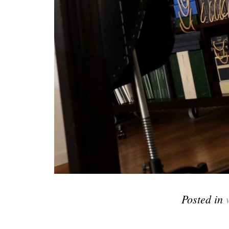
Posted in