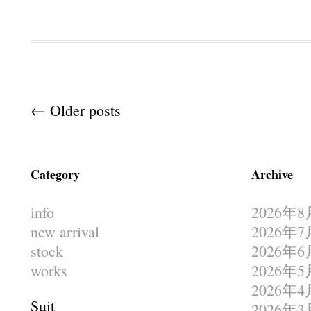
Post navigation
←
Older posts
Category
Archive
info
2026年8
new arrival
2026年7
stock
2026年6
works
2026年5
2026年4
Suit
2026年3