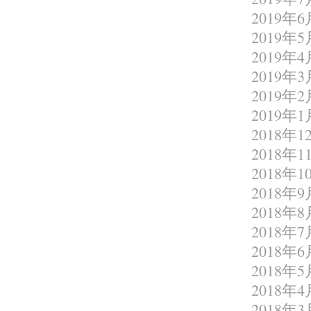
2019年6
2019年5
2019年4
2019年3
2019年2
2019年1
2018年1
2018年1
2018年1
2018年9
2018年8
2018年7
2018年6
2018年5
2018年4
2018年3