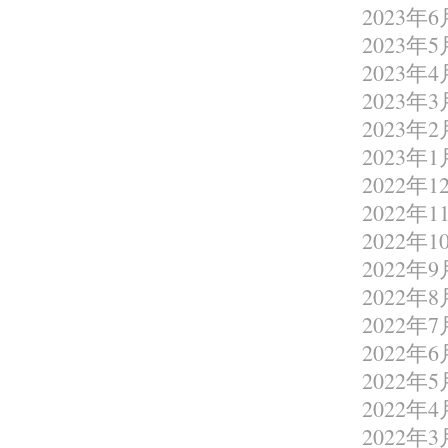
2023年6
2023年5
2023年4
2023年3
2023年2
2023年1
2022年1
2022年1
2022年1
2022年9
2022年8
2022年7
2022年6
2022年5
2022年4
2022年3