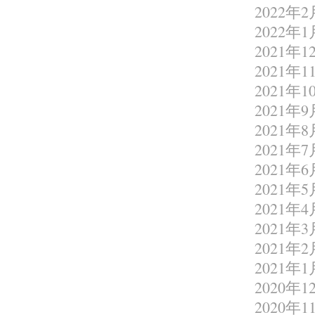
2022年2
2022年1
2021年1
2021年1
2021年1
2021年9
2021年8
2021年7
2021年6
2021年5
2021年4
2021年3
2021年2
2021年1
2020年1
2020年1