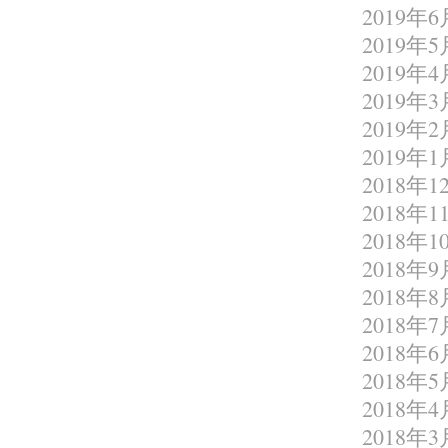
2019年6
2019年5
2019年4
2019年3
2019年2
2019年1
2018年1
2018年1
2018年1
2018年9
2018年8
2018年7
2018年6
2018年5
2018年4
2018年3