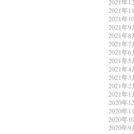
2021年1
2021年1
2021年1
2021年9
2021年8
2021年7
2021年6
2021年5
2021年4
2021年3
2021年2
2021年1
2020年1
2020年1
2020年1
2020年9