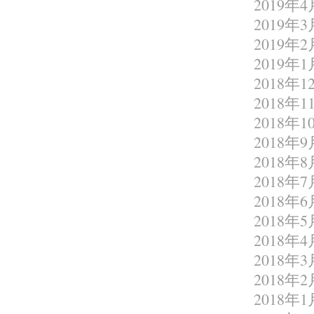
2019年4
2019年3
2019年2
2019年1
2018年1
2018年1
2018年1
2018年9
2018年8
2018年7
2018年6
2018年5
2018年4
2018年3
2018年2
2018年1