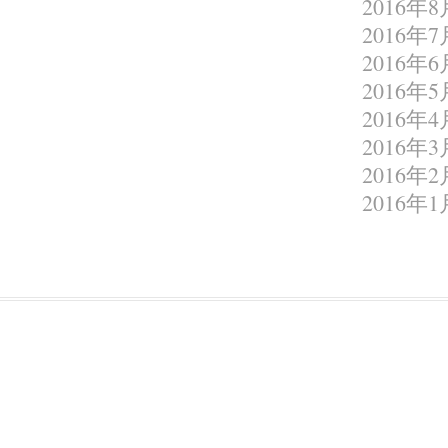
2016年8
2016年7
2016年6
2016年5
2016年4
2016年3
2016年2
2016年1