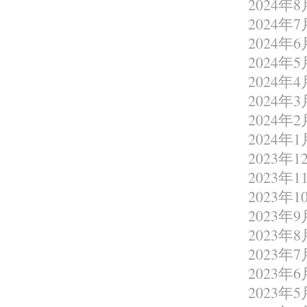
2024年8
2024年7
2024年6
2024年5
2024年4
2024年3
2024年2
2024年1
2023年1
2023年1
2023年1
2023年9
2023年8
2023年7
2023年6
2023年5