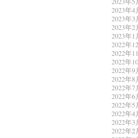
2023年5
2023年4
2023年3
2023年2
2023年1
2022年1
2022年1
2022年1
2022年9
2022年8
2022年7
2022年6
2022年5
2022年4
2022年3
2022年2