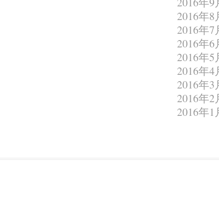
2016年9
2016年8
2016年7
2016年6
2016年5
2016年4
2016年3
2016年2
2016年1