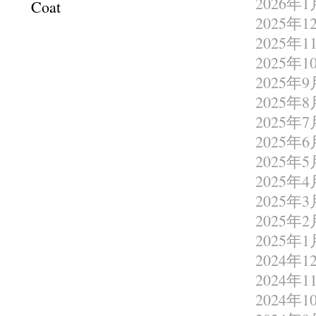
2026年1
Coat
2025年1
2025年1
2025年1
2025年9
2025年8
2025年7
2025年6
2025年5
2025年4
2025年3
2025年2
2025年1
2024年1
2024年1
2024年1