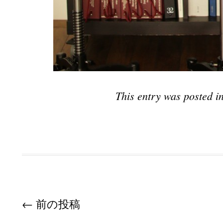
This entry was posted i
Post navigation
←
前の投稿