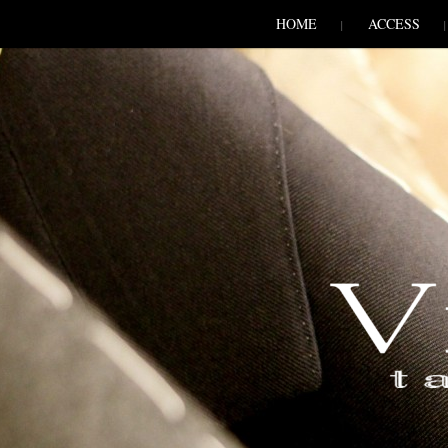
SKIP TO CONLANDSCAPET
MENU
HOME
ACCESS