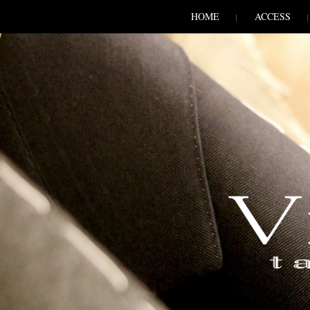
SKIP TO CONLANDSCAPET
MENU
HOME
ACCESS