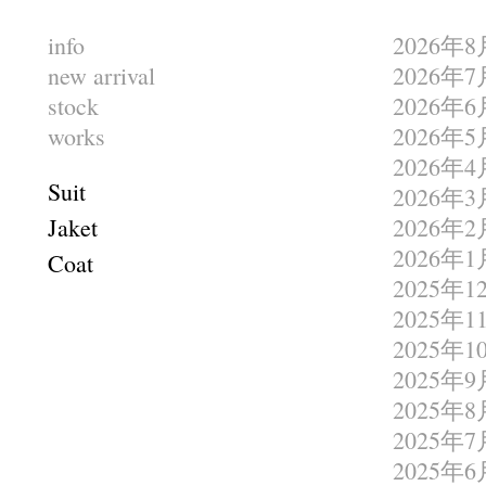
info
2026年8
new arrival
2026年7
stock
2026年6
works
2026年5
2026年4
Suit
2026年3
Jaket
2026年2
2026年1
Coat
2025年1
2025年1
2025年1
2025年9
2025年8
2025年7
2025年6