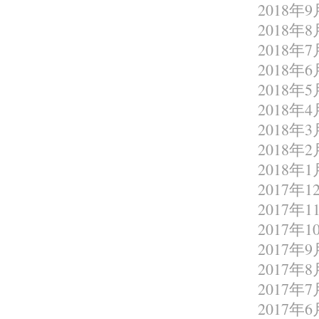
2018年9
2018年8
2018年7
2018年6
2018年5
2018年4
2018年3
2018年2
2018年1
2017年1
2017年1
2017年1
2017年9
2017年8
2017年7
2017年6