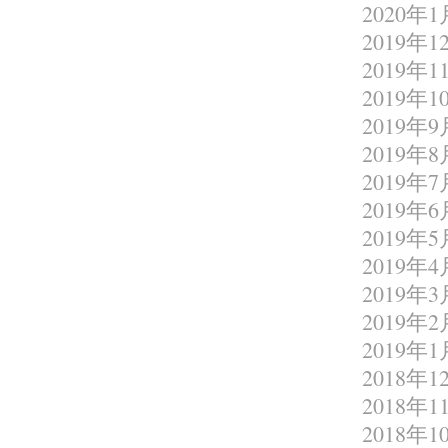
2020年1
2019年1
2019年1
2019年1
2019年9
2019年8
2019年7
2019年6
2019年5
2019年4
2019年3
2019年2
2019年1
2018年1
2018年1
2018年1