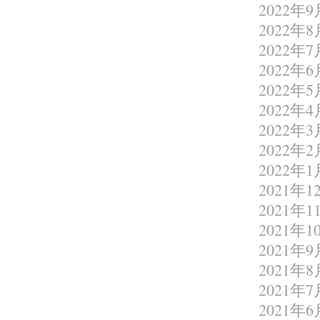
2022年9
2022年8
2022年7
2022年6
2022年5
2022年4
2022年3
2022年2
2022年1
2021年1
2021年1
2021年1
2021年9
2021年8
2021年7
2021年6