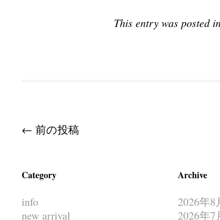
This entry was posted i
Post navigation
←
前の投稿
Category
Archive
info
2026年8
new arrival
2026年7