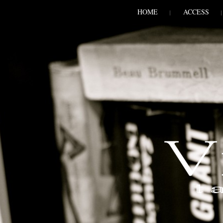
SKIP TO CONLANDSCAPET
MENU
HOME
ACCESS