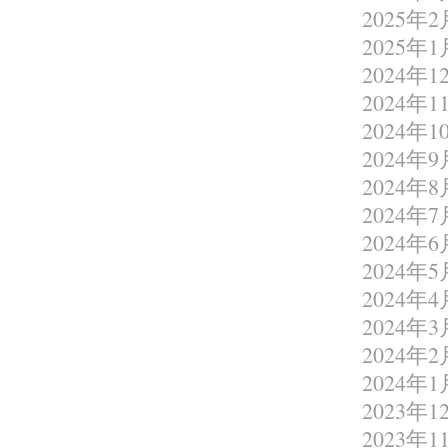
2025年2
2025年1
2024年1
2024年1
2024年1
2024年9
2024年8
2024年7
2024年6
2024年5
2024年4
2024年3
2024年2
2024年1
2023年1
2023年1