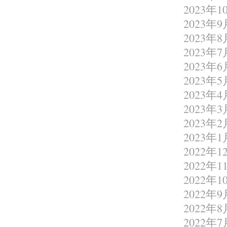
2023年1
2023年9
2023年8
2023年7
2023年6
2023年5
2023年4
2023年3
2023年2
2023年1
2022年1
2022年1
2022年1
2022年9
2022年8
2022年7