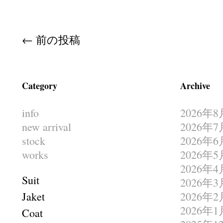
Post navigation
←
前の投稿
Category
Archive
info
2026年8
new arrival
2026年7
stock
2026年6
works
2026年5
2026年4
Suit
2026年3
Jaket
2026年2
2026年1
Coat