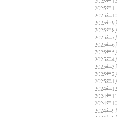
2025年1
2025年1
2025年1
2025年9
2025年8
2025年7
2025年6
2025年5
2025年4
2025年3
2025年2
2025年1
2024年1
2024年1
2024年1
2024年9