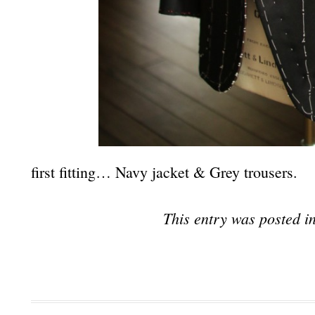
first fitting… Navy jacket & Grey trousers.
This entry was posted i