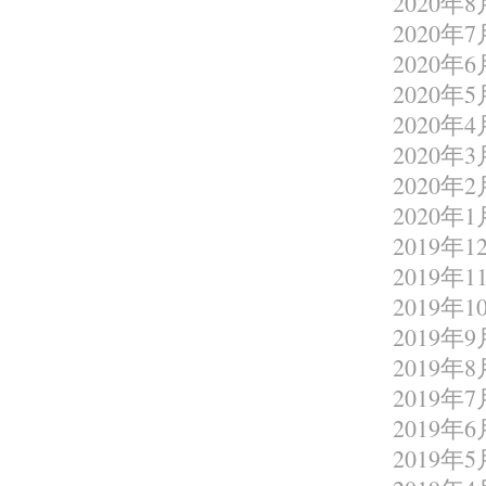
2020年8
2020年7
2020年6
2020年5
2020年4
2020年3
2020年2
2020年1
2019年1
2019年1
2019年1
2019年9
2019年8
2019年7
2019年6
2019年5