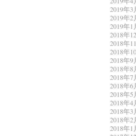
2019年4
2019年3
2019年2
2019年1
2018年1
2018年1
2018年1
2018年9
2018年8
2018年7
2018年6
2018年5
2018年4
2018年3
2018年2
2018年1