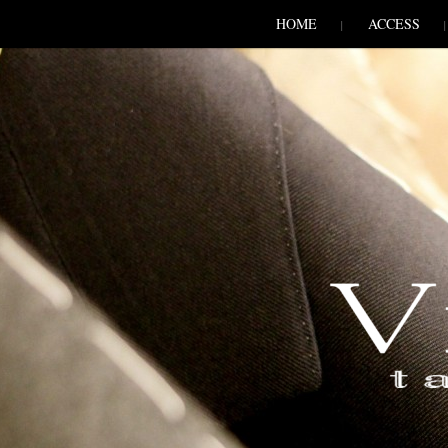
SKIP TO CONLANDSCAPET
MENU
HOME
ACCESS