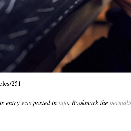
cles/251
is entry was posted in
info
. Bookmark the
permali