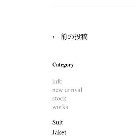
Post navigation
←
前の投稿
Category
info
new arrival
stock
works
Suit
Jaket