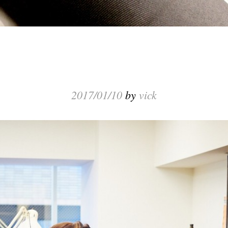
2017/01/10
by
vick