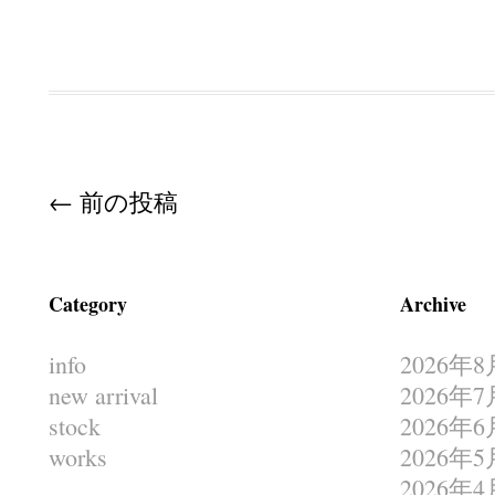
Post navigation
←
前の投稿
Category
Archive
info
2026年8
new arrival
2026年7
stock
2026年6
works
2026年5
2026年4