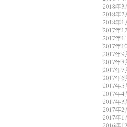
2018年3
2018年2
2018年1
2017年1
2017年1
2017年1
2017年9
2017年8
2017年7
2017年6
2017年5
2017年4
2017年3
2017年2
2017年1
2016年1