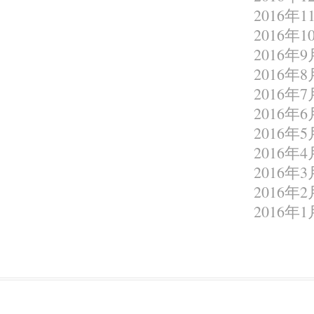
2016年1
2016年1
2016年9
2016年8
2016年7
2016年6
2016年5
2016年4
2016年3
2016年2
2016年1