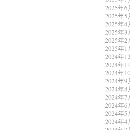
2025年6
2025年5
2025年4
2025年3
2025年2
2025年1
2024年1
2024年1
2024年1
2024年9
2024年8
2024年7
2024年6
2024年5
2024年4
2024年3