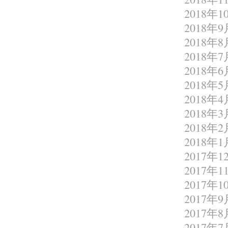
2018年1
2018年9
2018年8
2018年7
2018年6
2018年5
2018年4
2018年3
2018年2
2018年1
2017年1
2017年1
2017年1
2017年9
2017年8
2017年7