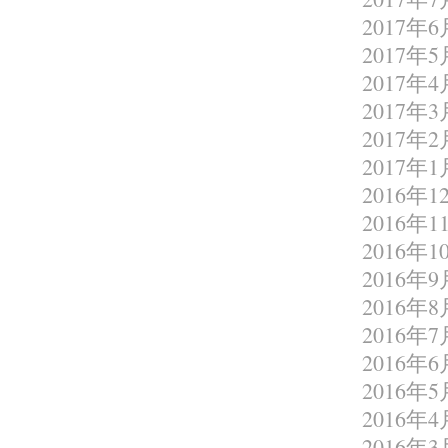
2017年6
2017年5
2017年4
2017年3
2017年2
2017年1
2016年1
2016年1
2016年1
2016年9
2016年8
2016年7
2016年6
2016年5
2016年4
2016年3