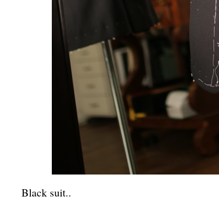
Black suit..