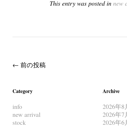
This entry was posted in
new a
Post navigation
←
前の投稿
Category
Archive
info
2026年8
new arrival
2026年7
stock
2026年6