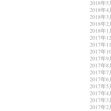
2018年5
2018年4
2018年3
2018年2
2018年1
2017年1
2017年1
2017年1
2017年9
2017年8
2017年7
2017年6
2017年5
2017年4
2017年3
2017年2