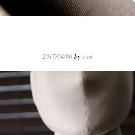
2017/04/06
by
vick