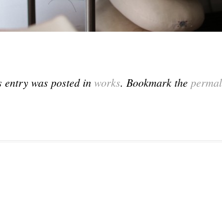
s entry was posted in
works
. Bookmark the
permal