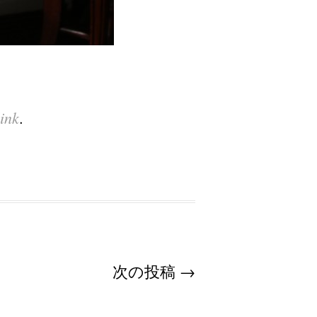
ink
.
次の投稿
→