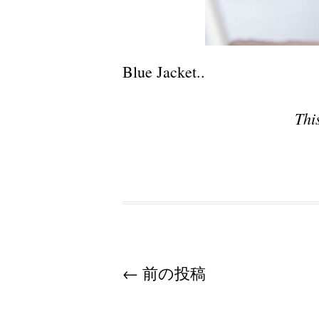
Blue Jacket..
Thi
Post navigation
←
前の投稿