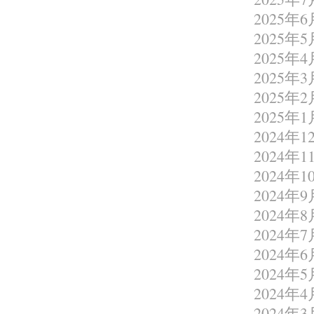
2025年6
2025年5
2025年4
2025年3
2025年2
2025年1
2024年1
2024年1
2024年1
2024年9
2024年8
2024年7
2024年6
2024年5
2024年4
2024年3