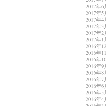
2017年6
2017年5
2017年4
2017年3
2017年2
2017年1
2016年1
2016年1
2016年1
2016年9
2016年8
2016年7
2016年6
2016年5
2016年4
2016年3