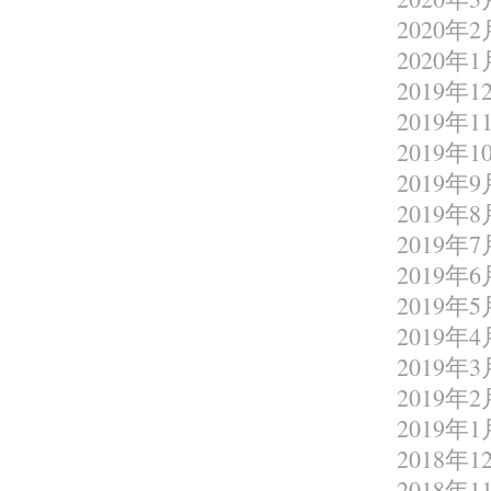
2020年2
2020年1
2019年1
2019年1
2019年1
2019年9
2019年8
2019年7
2019年6
2019年5
2019年4
2019年3
2019年2
2019年1
2018年1
2018年1