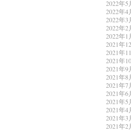
2022年5
2022年4
2022年3
2022年2
2022年1
2021年1
2021年1
2021年1
2021年9
2021年8
2021年7
2021年6
2021年5
2021年4
2021年3
2021年2