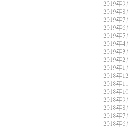
2019年9
2019年8
2019年7
2019年6
2019年5
2019年4
2019年3
2019年2
2019年1
2018年1
2018年1
2018年1
2018年9
2018年8
2018年7
2018年6