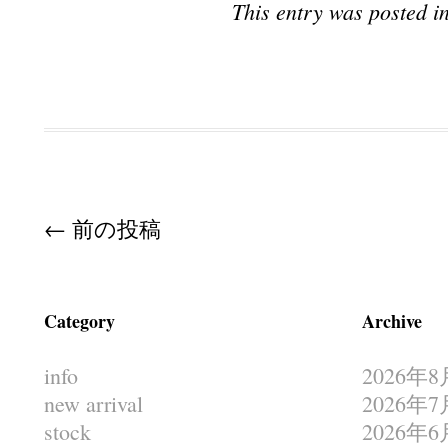
This entry was posted i
Post navigation
←
前の投稿
Category
Archive
info
2026年8
new arrival
2026年7
stock
2026年6