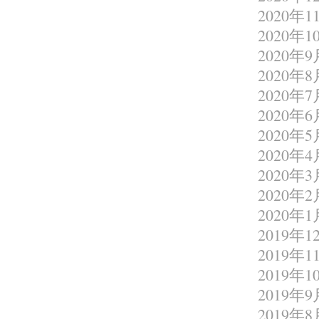
2020年1
2020年1
2020年9
2020年8
2020年7
2020年6
2020年5
2020年4
2020年3
2020年2
2020年1
2019年1
2019年1
2019年1
2019年9
2019年8