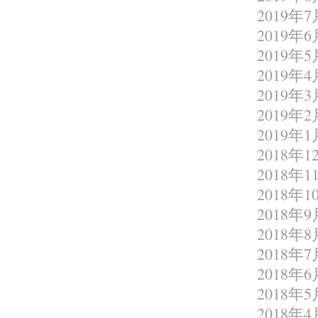
2019年7
2019年6
2019年5
2019年4
2019年3
2019年2
2019年1
2018年1
2018年1
2018年1
2018年9
2018年8
2018年7
2018年6
2018年5
2018年4