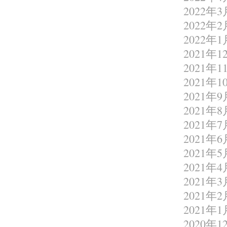
2022年3
2022年2
2022年1
2021年1
2021年1
2021年1
2021年9
2021年8
2021年7
2021年6
2021年5
2021年4
2021年3
2021年2
2021年1
2020年1