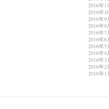
2016年1
2016年1
2016年9
2016年8
2016年7
2016年6
2016年5
2016年4
2016年3
2016年2
2016年1