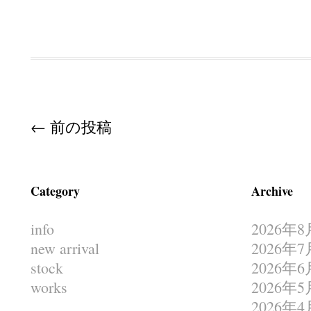
Post navigation
←
前の投稿
Category
Archive
info
2026年8
new arrival
2026年7
stock
2026年6
works
2026年5
2026年4