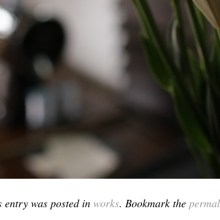
s entry was posted in
works
. Bookmark the
permal