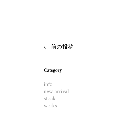
Post navigation
←
前の投稿
Category
info
new arrival
stock
works