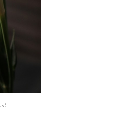
ink
.