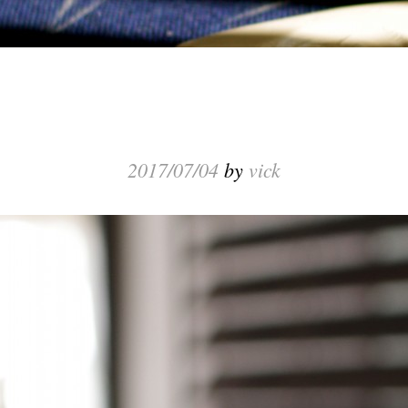
2017/07/04
by
vick