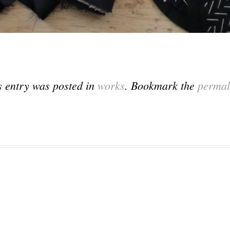
s entry was posted in
works
. Bookmark the
permal