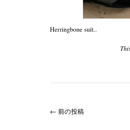
Herringbone suit..
Thi
Post navigation
←
前の投稿