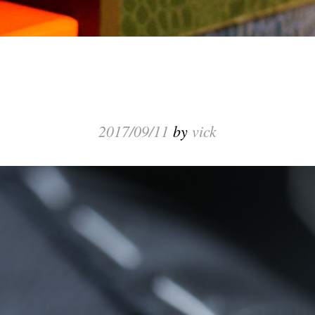
2017/09/11
by
vick