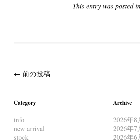
This entry was posted i
Post navigation
←
前の投稿
Category
Archive
info
2026年8
new arrival
2026年7
stock
2026年6