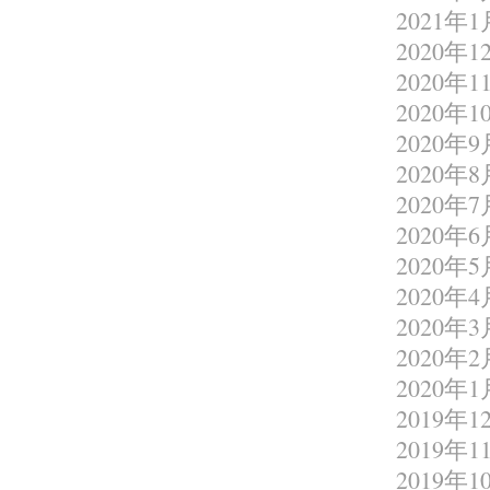
2021年1
2020年1
2020年1
2020年1
2020年9
2020年8
2020年7
2020年6
2020年5
2020年4
2020年3
2020年2
2020年1
2019年1
2019年1
2019年1