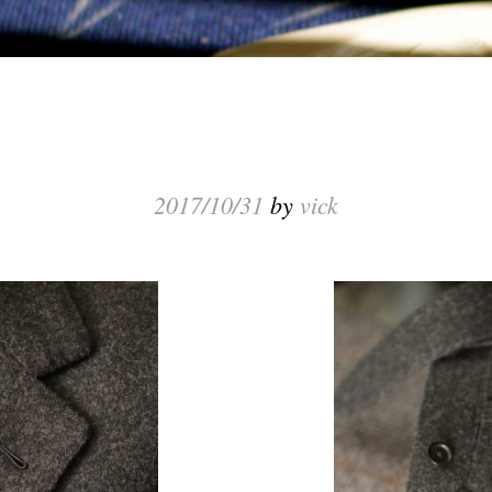
2017/10/31
by
vick