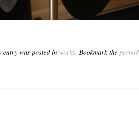
s entry was posted in
works
. Bookmark the
permal