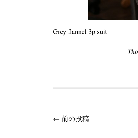
Grey flannel 3p suit
Thi
Post navigation
←
前の投稿