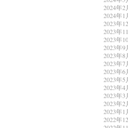
2024年2
2024年1
2023年1
2023年1
2023年1
2023年9
2023年8
2023年7
2023年6
2023年5
2023年4
2023年3
2023年2
2023年1
2022年1
2022年1