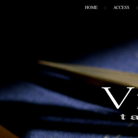
SKIP TO CONLANDSCAPET
MENU
HOME
ACCESS