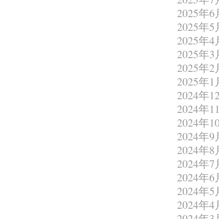
2025年6
2025年5
2025年4
2025年3
2025年2
2025年1
2024年1
2024年1
2024年1
2024年9
2024年8
2024年7
2024年6
2024年5
2024年4
2024年3