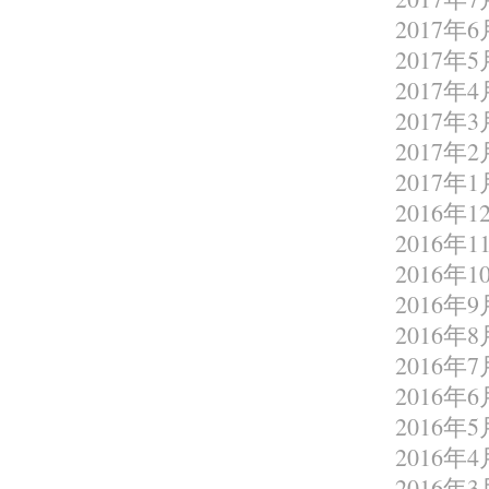
2017年6
2017年5
2017年4
2017年3
2017年2
2017年1
2016年1
2016年1
2016年1
2016年9
2016年8
2016年7
2016年6
2016年5
2016年4
2016年3