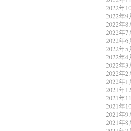
2022年1
2022年9
2022年8
2022年7
2022年6
2022年5
2022年4
2022年3
2022年2
2022年1
2021年1
2021年1
2021年1
2021年9
2021年8
2021年7