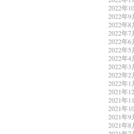
2022年1
2022年9
2022年8
2022年7
2022年6
2022年5
2022年4
2022年3
2022年2
2022年1
2021年1
2021年1
2021年1
2021年9
2021年8
2021年7