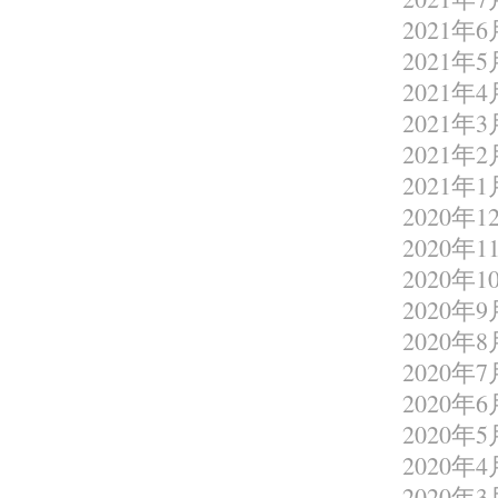
2021年6
2021年5
2021年4
2021年3
2021年2
2021年1
2020年1
2020年1
2020年1
2020年9
2020年8
2020年7
2020年6
2020年5
2020年4
2020年3