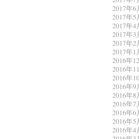
2017年6
2017年5
2017年4
2017年3
2017年2
2017年1
2016年1
2016年1
2016年1
2016年9
2016年8
2016年7
2016年6
2016年5
2016年4
2016年3