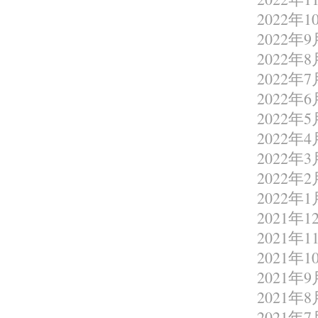
2022年1
2022年9
2022年8
2022年7
2022年6
2022年5
2022年4
2022年3
2022年2
2022年1
2021年1
2021年1
2021年1
2021年9
2021年8
2021年7