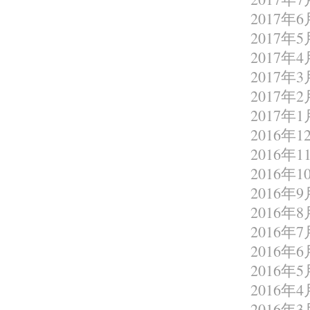
2017年6
2017年5
2017年4
2017年3
2017年2
2017年1
2016年1
2016年1
2016年1
2016年9
2016年8
2016年7
2016年6
2016年5
2016年4
2016年3