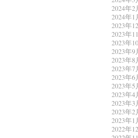
2024年2
2024年1
2023年1
2023年1
2023年1
2023年9
2023年8
2023年7
2023年6
2023年5
2023年4
2023年3
2023年2
2023年1
2022年1
2022年1