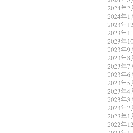
2024年2
2024年1
2023年1
2023年1
2023年1
2023年9
2023年8
2023年7
2023年6
2023年5
2023年4
2023年3
2023年2
2023年1
2022年1
2022年1