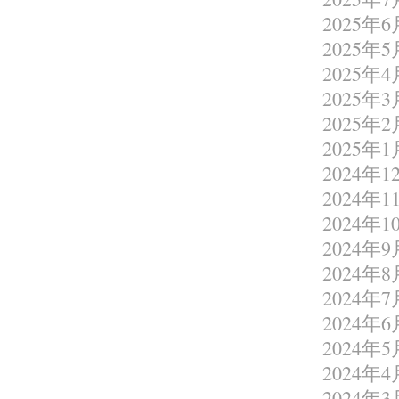
2025年6
2025年5
2025年4
2025年3
2025年2
2025年1
2024年1
2024年1
2024年1
2024年9
2024年8
2024年7
2024年6
2024年5
2024年4
2024年3