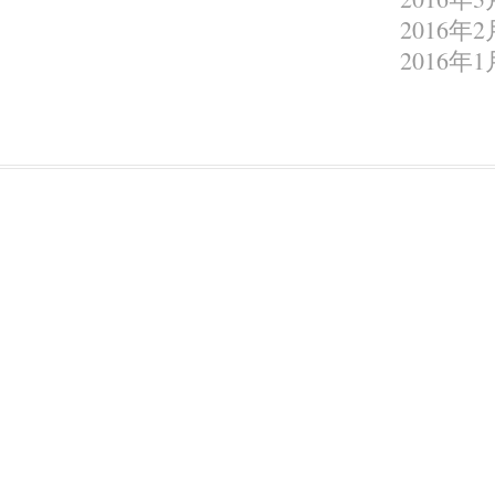
2016年2
2016年1