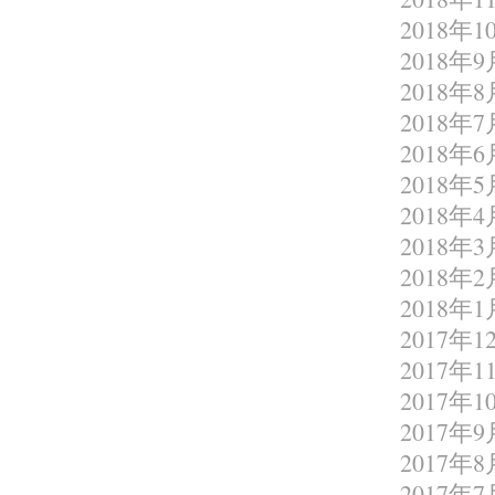
2018年1
2018年9
2018年8
2018年7
2018年6
2018年5
2018年4
2018年3
2018年2
2018年1
2017年1
2017年1
2017年1
2017年9
2017年8
2017年7