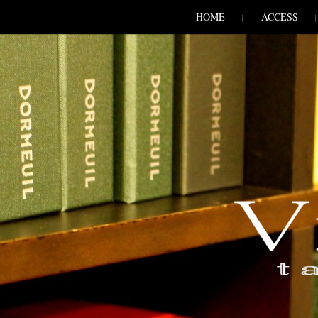
SKIP TO CONLANDSCAPET
MENU
HOME
ACCESS