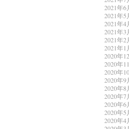
2021年6
2021年5
2021年4
2021年3
2021年2
2021年1
2020年1
2020年1
2020年1
2020年9
2020年8
2020年7
2020年6
2020年5
2020年4
2020年3