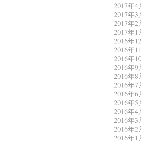
2017年4
2017年3
2017年2
2017年1
2016年1
2016年1
2016年1
2016年9
2016年8
2016年7
2016年6
2016年5
2016年4
2016年3
2016年2
2016年1