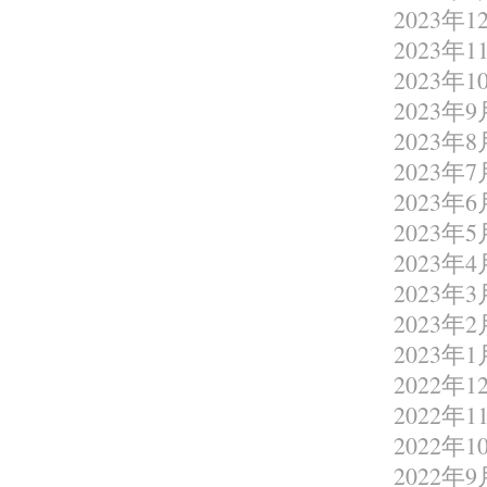
2023年1
2023年1
2023年1
2023年9
2023年8
2023年7
2023年6
2023年5
2023年4
2023年3
2023年2
2023年1
2022年1
2022年1
2022年1
2022年9