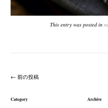
This entry was posted in
n
Post navigation
←
前の投稿
Category
Archive