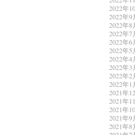
2022年1
2022年9
2022年8
2022年7
2022年6
2022年5
2022年4
2022年3
2022年2
2022年1
2021年1
2021年1
2021年1
2021年9
2021年8
2021年7