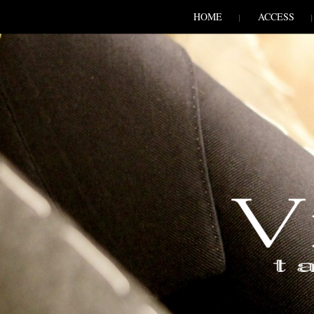
SKIP TO CONLANDSCAPET
MENU
HOME
ACCESS