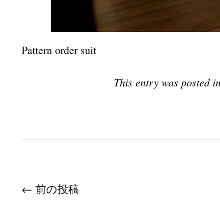
Pattern order suit
This entry was posted i
Post navigation
←
前の投稿