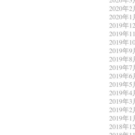
2020年2
2020年1
2019年1
2019年1
2019年1
2019年9
2019年8
2019年7
2019年6
2019年5
2019年4
2019年3
2019年2
2019年1
2018年1
2018年1