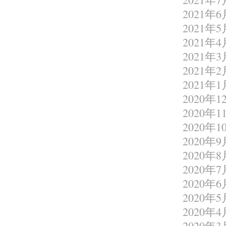
2021年6
2021年5
2021年4
2021年3
2021年2
2021年1
2020年1
2020年1
2020年1
2020年9
2020年8
2020年7
2020年6
2020年5
2020年4
2020年3