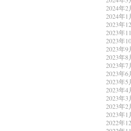
2024年2
2024年1
2023年1
2023年1
2023年1
2023年9
2023年8
2023年7
2023年6
2023年5
2023年4
2023年3
2023年2
2023年1
2022年1
2022年1