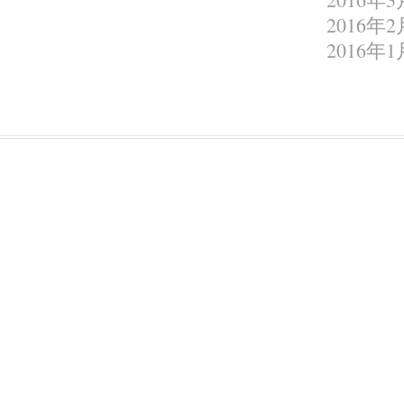
2016年2
2016年1