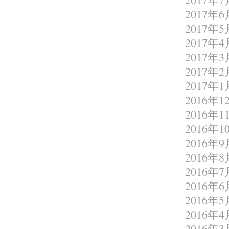
2017年6
2017年5
2017年4
2017年3
2017年2
2017年1
2016年1
2016年1
2016年1
2016年9
2016年8
2016年7
2016年6
2016年5
2016年4
2016年3