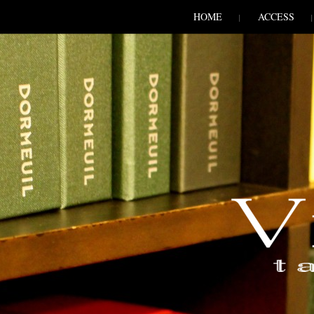
SKIP TO CONLANDSCAPET
MENU
HOME
ACCESS