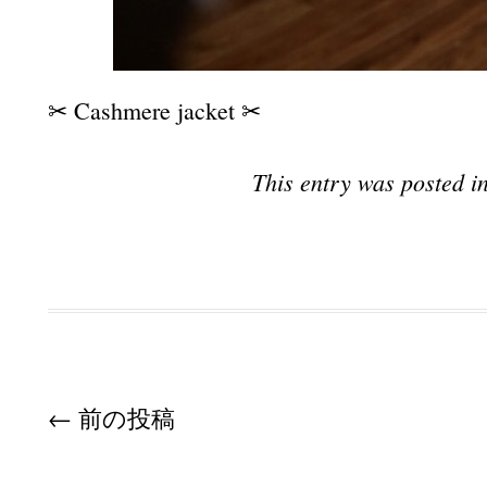
✂︎ Cashmere jacket ✂︎
This entry was posted i
Post navigation
←
前の投稿