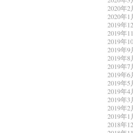
2020年2
2020年1
2019年1
2019年1
2019年1
2019年9
2019年8
2019年7
2019年6
2019年5
2019年4
2019年3
2019年2
2019年1
2018年1
2018年1