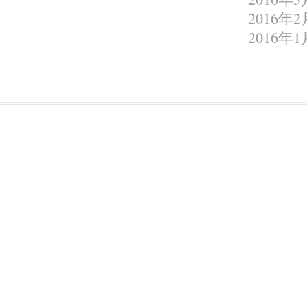
2016年2
2016年1