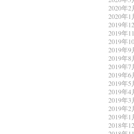
2020年2
2020年1
2019年1
2019年1
2019年1
2019年9
2019年8
2019年7
2019年6
2019年5
2019年4
2019年3
2019年2
2019年1
2018年1
2018年1