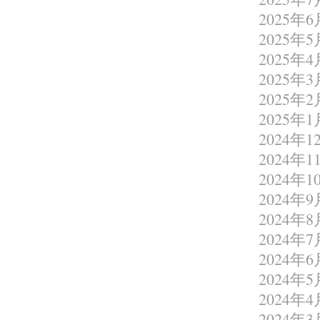
2025年6
2025年5
2025年4
2025年3
2025年2
2025年1
2024年1
2024年1
2024年1
2024年9
2024年8
2024年7
2024年6
2024年5
2024年4
2024年3