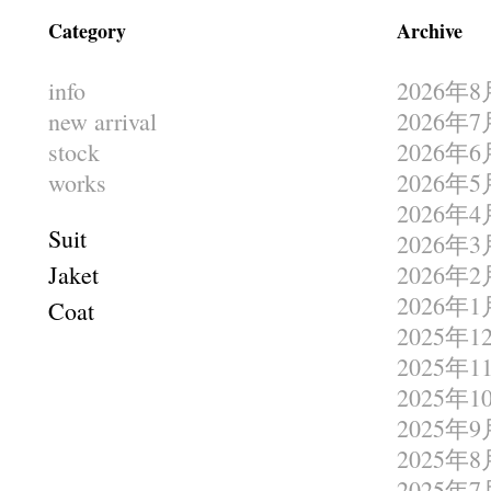
Category
Archive
info
2026年8
new arrival
2026年7
stock
2026年6
works
2026年5
2026年4
Suit
2026年3
Jaket
2026年2
2026年1
Coat
2025年1
2025年1
2025年1
2025年9
2025年8
2025年7