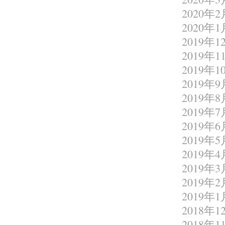
2020年2
2020年1
2019年1
2019年1
2019年1
2019年9
2019年8
2019年7
2019年6
2019年5
2019年4
2019年3
2019年2
2019年1
2018年1
2018年1