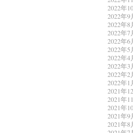
2022年1
2022年9
2022年8
2022年7
2022年6
2022年5
2022年4
2022年3
2022年2
2022年1
2021年1
2021年1
2021年1
2021年9
2021年8
2021年7