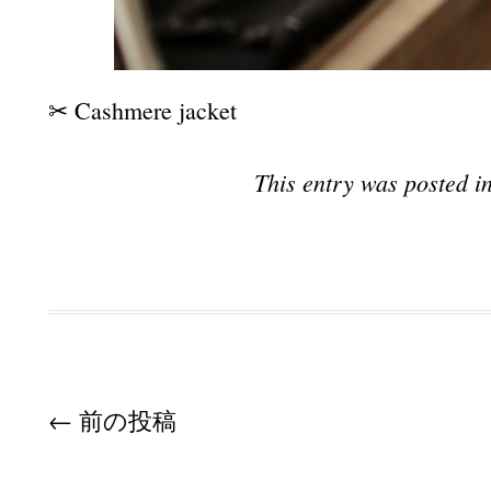
✂︎ Cashmere jacket
This entry was posted i
Post navigation
←
前の投稿