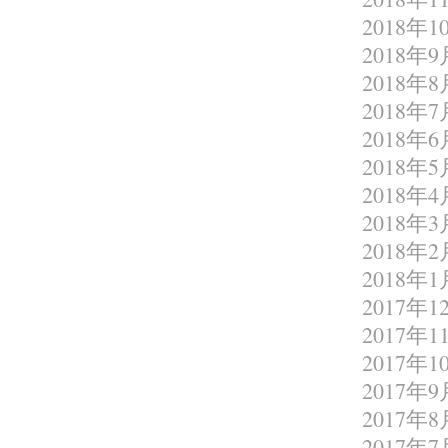
2018年1
2018年9
2018年8
2018年7
2018年6
2018年5
2018年4
2018年3
2018年2
2018年1
2017年1
2017年1
2017年1
2017年9
2017年8
2017年7