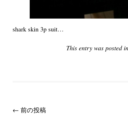
shark skin 3p suit…
This entry was posted i
Post navigation
←
前の投稿