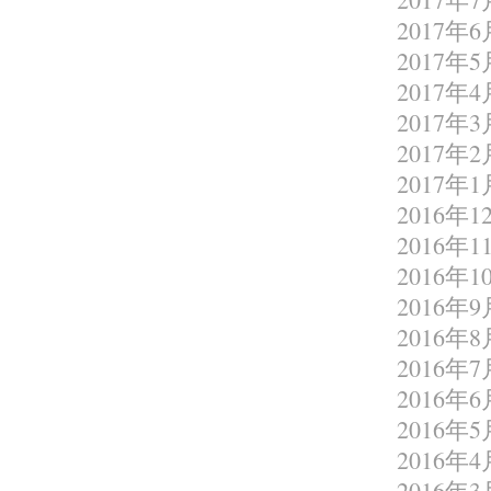
2017年6
2017年5
2017年4
2017年3
2017年2
2017年1
2016年1
2016年1
2016年1
2016年9
2016年8
2016年7
2016年6
2016年5
2016年4
2016年3