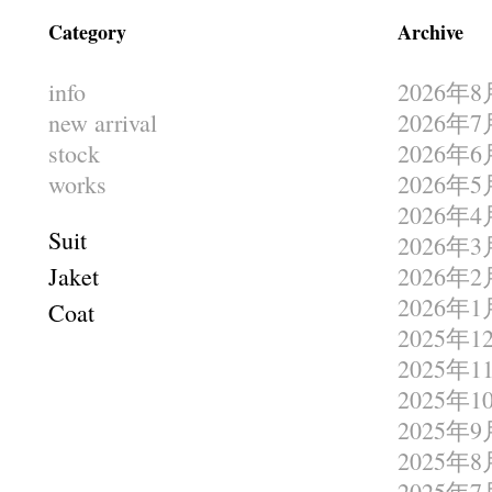
Category
Archive
info
2026年8
new arrival
2026年7
stock
2026年6
works
2026年5
2026年4
Suit
2026年3
Jaket
2026年2
2026年1
Coat
2025年1
2025年1
2025年1
2025年9
2025年8
2025年7