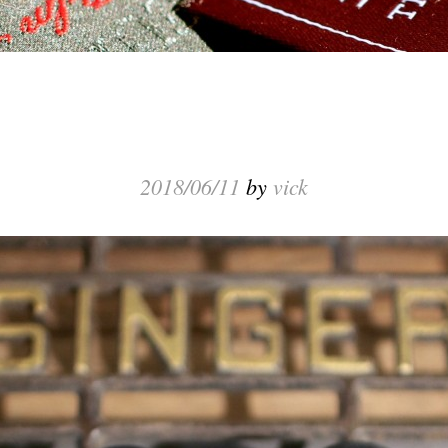
2018/06/11
by
vick