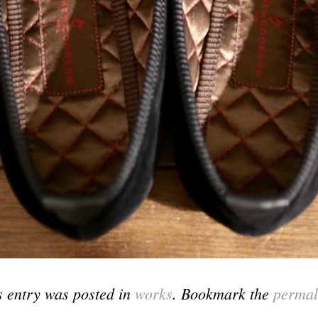
s entry was posted in
works
. Bookmark the
permal