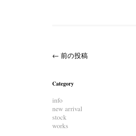
Post navigation
←
前の投稿
Category
info
new arrival
stock
works