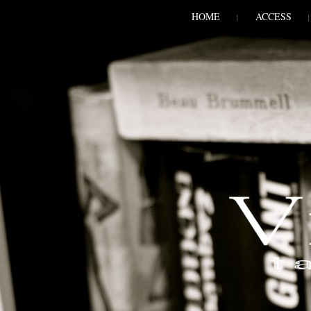
SKIP TO CONLANDSCAPET
MENU
HOME
ACCESS