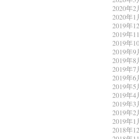
2020年2
2020年1
2019年1
2019年1
2019年1
2019年9
2019年8
2019年7
2019年6
2019年5
2019年4
2019年3
2019年2
2019年1
2018年1
2018年1