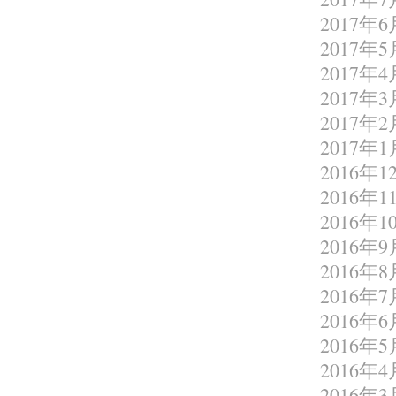
2017年6
2017年5
2017年4
2017年3
2017年2
2017年1
2016年1
2016年1
2016年1
2016年9
2016年8
2016年7
2016年6
2016年5
2016年4
2016年3