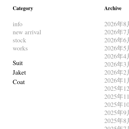
Category
Archive
info
2026年8
new arrival
2026年7
stock
2026年6
works
2026年5
2026年4
Suit
2026年3
Jaket
2026年2
2026年1
Coat
2025年1
2025年1
2025年1
2025年9
2025年8
2025年7