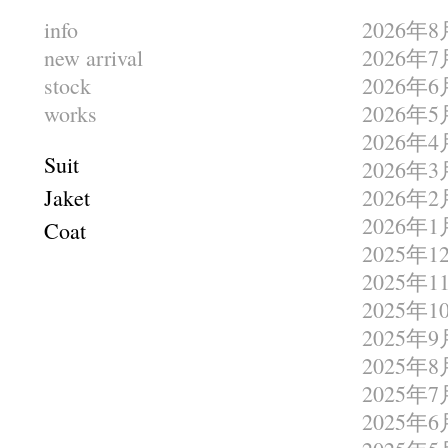
info
2026年8
new arrival
2026年7
stock
2026年6
works
2026年5
2026年4
Suit
2026年3
Jaket
2026年2
2026年1
Coat
2025年1
2025年1
2025年1
2025年9
2025年8
2025年7
2025年6