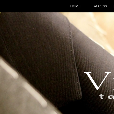
SKIP TO CONLANDSCAPET
MENU
HOME
ACCESS