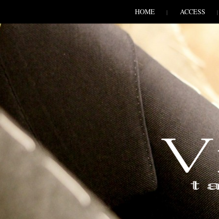
SKIP TO CONLANDSCAPET
MENU
HOME
ACCESS