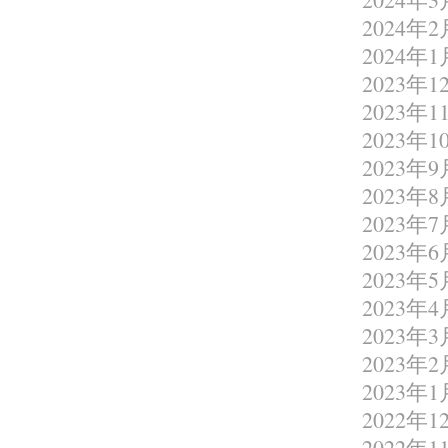
2024年2
2024年1
2023年1
2023年1
2023年1
2023年9
2023年8
2023年7
2023年6
2023年5
2023年4
2023年3
2023年2
2023年1
2022年1
2022年1