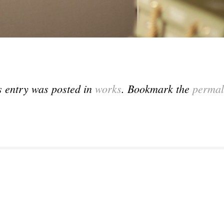
s entry was posted in
works
. Bookmark the
permal