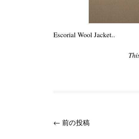
Escorial Wool Jacket..
Thi
Post navigation
←
前の投稿