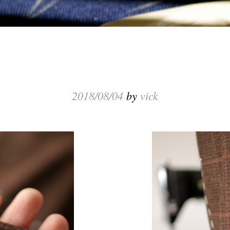
2018/08/04
by
vick