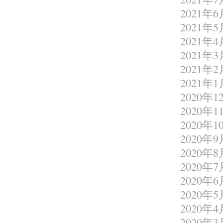
2021年6
2021年5
2021年4
2021年3
2021年2
2021年1
2020年1
2020年1
2020年1
2020年9
2020年8
2020年7
2020年6
2020年5
2020年4
2020年3