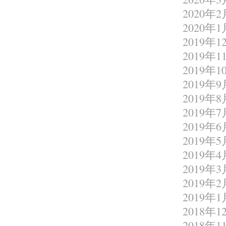
2020年2
2020年1
2019年1
2019年1
2019年1
2019年9
2019年8
2019年7
2019年6
2019年5
2019年4
2019年3
2019年2
2019年1
2018年1
2018年1