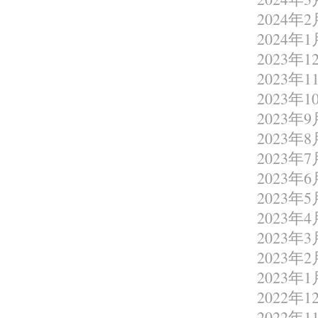
2024年2
2024年1
2023年1
2023年1
2023年1
2023年9
2023年8
2023年7
2023年6
2023年5
2023年4
2023年3
2023年2
2023年1
2022年1
2022年1