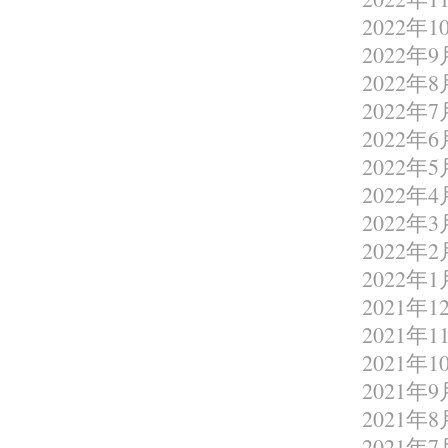
2022年1
2022年9
2022年8
2022年7
2022年6
2022年5
2022年4
2022年3
2022年2
2022年1
2021年1
2021年1
2021年1
2021年9
2021年8
2021年7