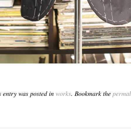
s entry was posted in
works
. Bookmark the
permal