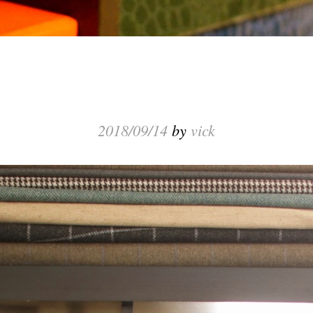
2018/09/14
by
vick