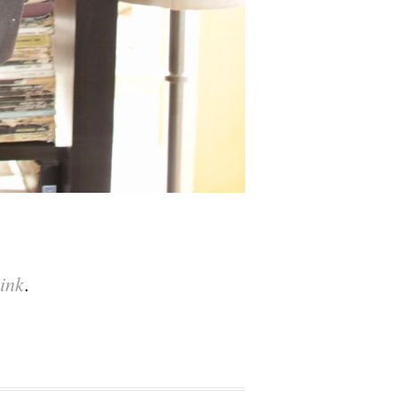
ink
.