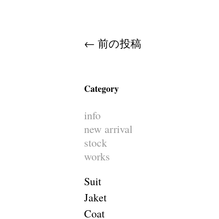
Post navigation
←
前の投稿
Category
info
new arrival
stock
works
Suit
Jaket
Coat