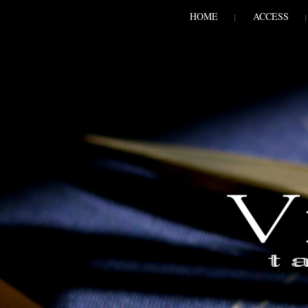
SKIP TO CONLANDSCAPET
MENU
HOME
ACCESS