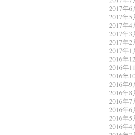
2017年6
2017年5
2017年4
2017年3
2017年2
2017年1
2016年1
2016年1
2016年1
2016年9
2016年8
2016年7
2016年6
2016年5
2016年4
2016年3