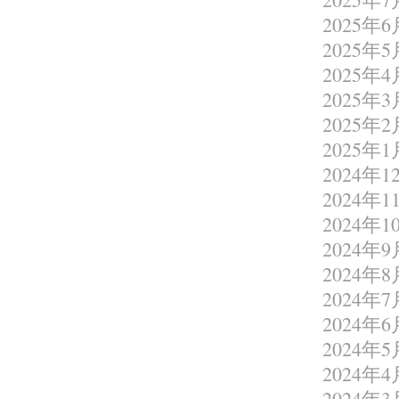
2025年6
2025年5
2025年4
2025年3
2025年2
2025年1
2024年1
2024年1
2024年1
2024年9
2024年8
2024年7
2024年6
2024年5
2024年4
2024年3