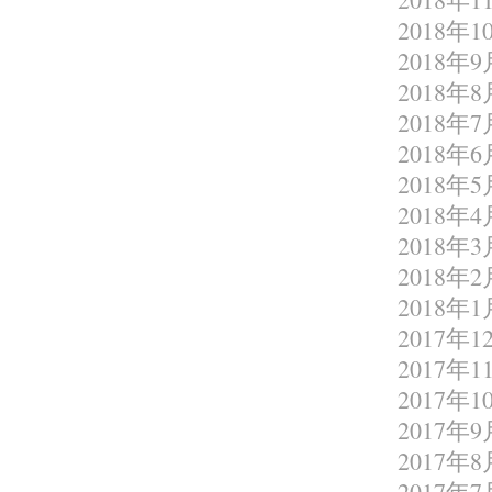
2018年1
2018年9
2018年8
2018年7
2018年6
2018年5
2018年4
2018年3
2018年2
2018年1
2017年1
2017年1
2017年1
2017年9
2017年8
2017年7