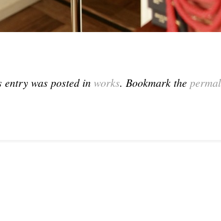
s entry was posted in
works
. Bookmark the
permal