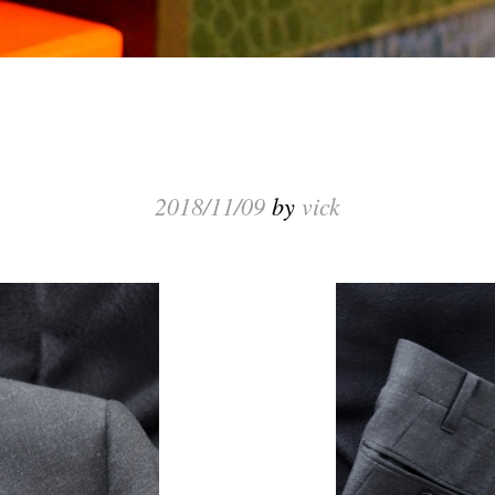
2018/11/09
by
vick