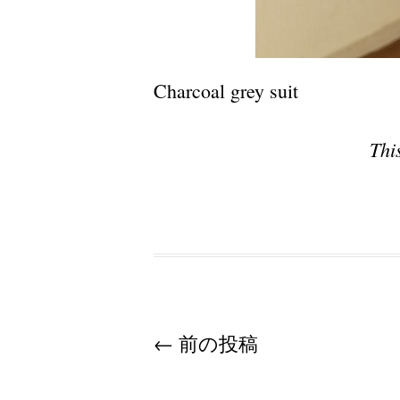
Charcoal grey suit
Thi
Post navigation
←
前の投稿