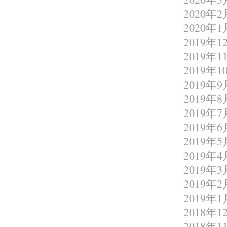
2020年2
2020年1
2019年1
2019年1
2019年1
2019年9
2019年8
2019年7
2019年6
2019年5
2019年4
2019年3
2019年2
2019年1
2018年1
2018年1