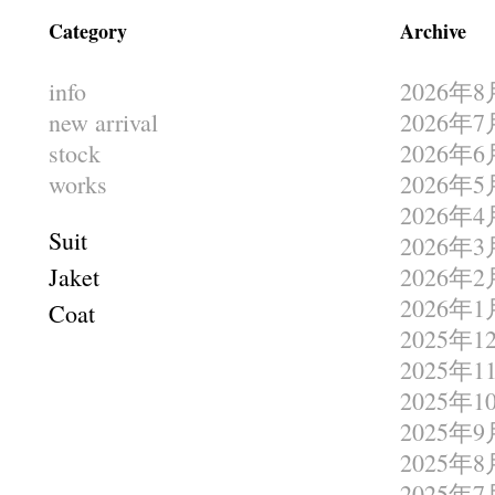
Category
Archive
info
2026年8
new arrival
2026年7
stock
2026年6
works
2026年5
2026年4
Suit
2026年3
Jaket
2026年2
2026年1
Coat
2025年1
2025年1
2025年1
2025年9
2025年8
2025年7