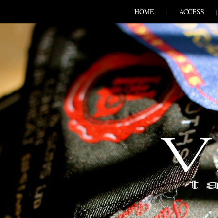
SKIP TO CONLANDSCAPET
MENU
HOME
ACCESS