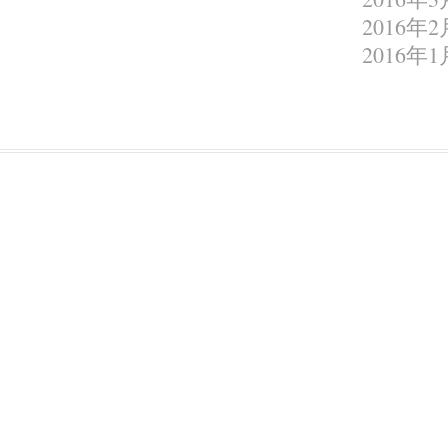
2016年2
2016年1