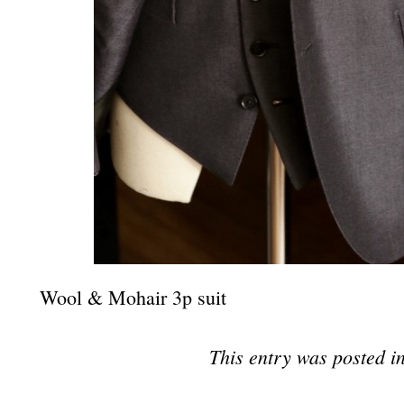
Wool & Mohair 3p suit
This entry was posted i