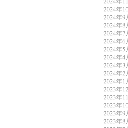
2024年1
2024年1
2024年9
2024年8
2024年7
2024年6
2024年5
2024年4
2024年3
2024年2
2024年1
2023年1
2023年1
2023年1
2023年9
2023年8