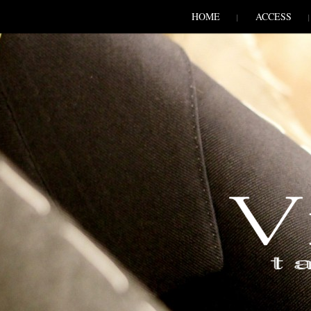
SKIP TO CONLANDSCAPET
MENU
HOME
ACCESS