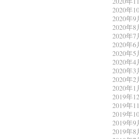
2020年1
2020年1
2020年9
2020年8
2020年7
2020年6
2020年5
2020年4
2020年3
2020年2
2020年1
2019年1
2019年1
2019年1
2019年9
2019年8