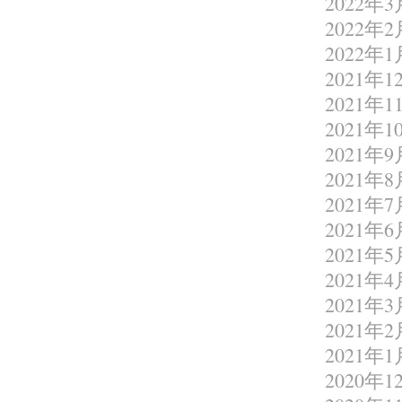
2022年3
2022年2
2022年1
2021年1
2021年1
2021年1
2021年9
2021年8
2021年7
2021年6
2021年5
2021年4
2021年3
2021年2
2021年1
2020年1