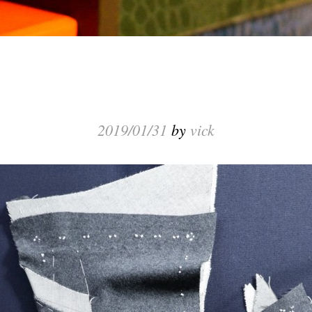
2019/01/31
by
vick