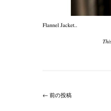
Flannel Jacket..
Thi
Post navigation
←
前の投稿