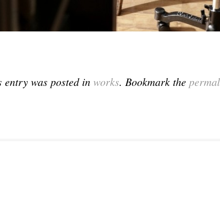
s entry was posted in
works
. Bookmark the
permal